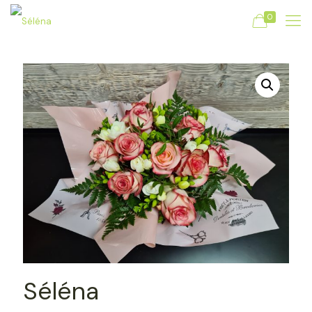
0
Séléna