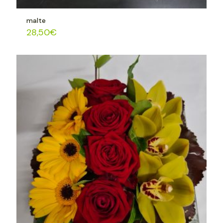
malte
28,50
€