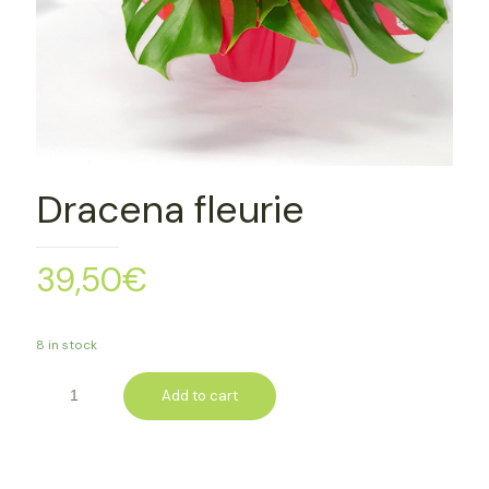
Dracena fleurie
39,50
€
8 in stock
Add to cart