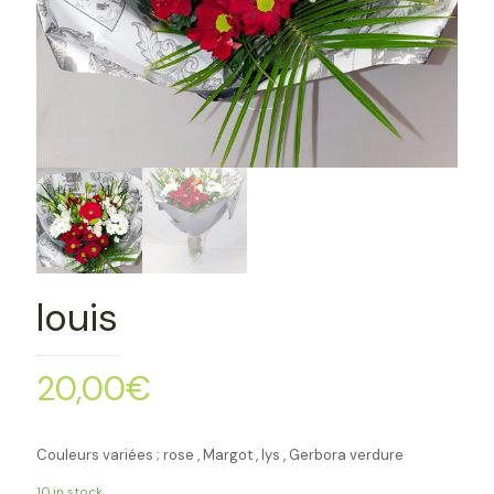
louis
20,00
€
Couleurs variées ; rose , Margot , lys , Gerbora verdure
10 in stock