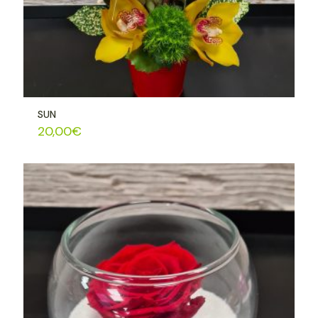
SUN
20,00
€