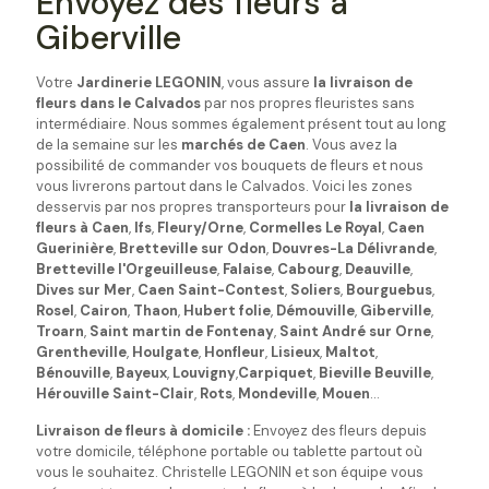
Envoyez des fleurs à
Giberville
Votre
Jardinerie LEGONIN
, vous assure
la livraison de
fleurs dans le Calvados
par nos propres fleuristes sans
intermédiaire. Nous sommes également présent tout au long
de la semaine sur les
marchés de Caen
. Vous avez la
possibilité de commander vos bouquets de fleurs et nous
vous livrerons partout dans le Calvados. Voici les zones
desservis par nos propres transporteurs pour
la livraison de
fleurs à Caen
,
Ifs
,
Fleury/Orne
,
Cormelles Le Royal
,
Caen
Guerinière
,
Bretteville sur Odon
,
Douvres-La Délivrande
,
Bretteville l'Orgeuilleuse
,
Falaise
,
Cabourg
,
Deauville
,
Dives sur Mer
,
Caen Saint-Contest
,
Soliers
,
Bourguebus
,
Rosel
,
Cairon
,
Thaon
,
Hubert folie
,
Démouville
,
Giberville
,
Troarn
,
Saint martin de Fontenay
,
Saint André sur Orne
,
Grentheville
,
Houlgate
,
Honfleur
,
Lisieux
,
Maltot
,
Bénouville
,
Bayeux
,
Louvigny
,
Carpiquet
,
Bieville Beuville
,
Hérouville Saint-Clair
,
Rots
,
Mondeville
,
Mouen
...
Livraison de fleurs à domicile :
Envoyez des fleurs depuis
votre domicile, téléphone portable ou tablette partout où
vous le souhaitez. Christelle LEGONIN et son équipe vous