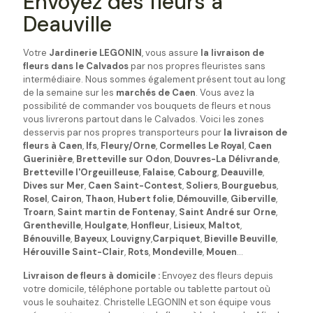
Envoyez des fleurs à
Deauville
Votre
Jardinerie LEGONIN
, vous assure
la livraison de
fleurs dans le Calvados
par nos propres fleuristes sans
intermédiaire. Nous sommes également présent tout au long
de la semaine sur les
marchés de Caen
. Vous avez la
possibilité de commander vos bouquets de fleurs et nous
vous livrerons partout dans le Calvados. Voici les zones
desservis par nos propres transporteurs pour
la livraison de
fleurs à Caen
,
Ifs
,
Fleury/Orne
,
Cormelles Le Royal
,
Caen
Guerinière
,
Bretteville sur Odon
,
Douvres-La Délivrande
,
Bretteville l'Orgeuilleuse
,
Falaise
,
Cabourg
,
Deauville
,
Dives sur Mer
,
Caen Saint-Contest
,
Soliers
,
Bourguebus
,
Rosel
,
Cairon
,
Thaon
,
Hubert folie
,
Démouville
,
Giberville
,
Troarn
,
Saint martin de Fontenay
,
Saint André sur Orne
,
Grentheville
,
Houlgate
,
Honfleur
,
Lisieux
,
Maltot
,
Bénouville
,
Bayeux
,
Louvigny
,
Carpiquet
,
Bieville Beuville
,
Hérouville Saint-Clair
,
Rots
,
Mondeville
,
Mouen
...
Livraison de fleurs à domicile :
Envoyez des fleurs depuis
votre domicile, téléphone portable ou tablette partout où
vous le souhaitez. Christelle LEGONIN et son équipe vous